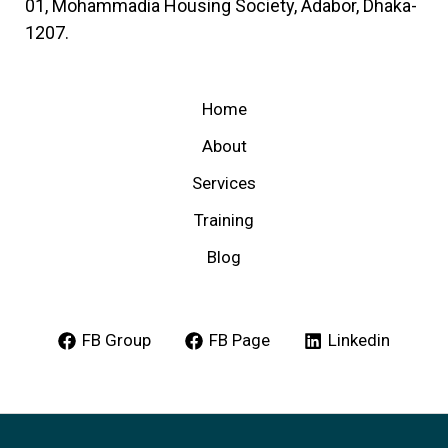
01, Mohammadia Housing Society, Adabor, Dhaka-
1207.
Home
About
Services
Training
Blog
FB Group
FB Page
Linkedin