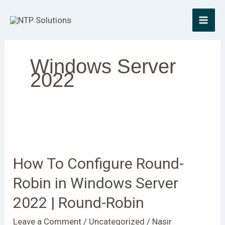
Skip
to
content
Windows Server
2022
How
To
How To Configure Round-
Configure
Round-
Robin in Windows Server
Robin
2022 | Round-Robin
in
Windows
Leave a Comment
/
Uncategorized
/
Nasir