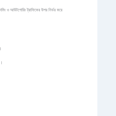
ইনকামিং ও আউটগোয়িং ট্রাফিকের উপর নির্ভর করে
়।
ে।