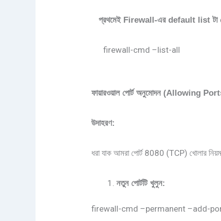
প্রথমেই
Firewall-
এর
default list
টা
firewall-cmd –list-all
ফায়ারওয়াল
পোর্ট
অনুমোদন
(Allowing Port
উদাহরণ
:
ধরা যাক আমরা পোর্ট 8080 (TCP) খোলার নিয়ম 
নতুন
পোর্টটি
খুলুন
:
firewall-cmd –permanent –add-po