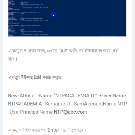
✓কমান্ডে * দেয়ার জন্য, এখানে “All” অর্থাৎ সব ইউজারদের তথ্য দেখা
যাবে।
✓নতুন ইউজার তৈরি করার কমান্ড:
New-ADuser -Name “NTPACADEMIA IT” -GivenName
NTPACADEMIA -Surname IT -SamAccountName NTP
-UserPrincipalName
NTP@abc.co
m
✓কমান্ড টাইপ করার পর, Enter দিয়ে নিতে হবে।