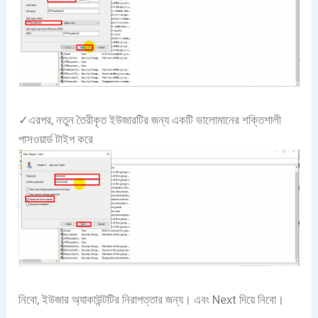
✓এরপর, নতুন তৈরীকৃত ইউজারটির জন্য একটি ভালোমানের শক্তিশালী
পাসওয়ার্ড টাইপ করে
নিবো, ইউজার অ্যাকাউন্টটির নিরাপত্তার জন্য। এবং Next দিয়ে নিবো।