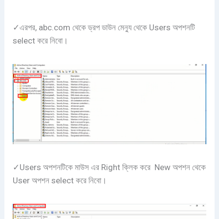
✓এরপর, abc.com থেকে ড্রপ ডাউন মেন্যু থেকে Users অপশনটি
select করে নিবো।
✓Users অপশনটিকে মাউস এর Right ক্লিক করে New অপশন থেকে
User অপশন select করে নিবো।