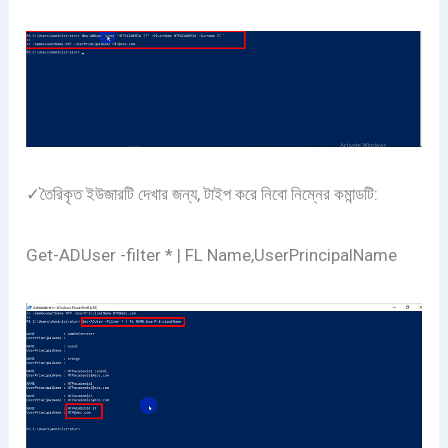
✓তৈরিকৃত ইউজারটি দেখার জন্য, টাইপ করে নিবো নিম্নের কমান্ডটি:
Get-ADUser -filter * | FL Name,UserPrincipalName