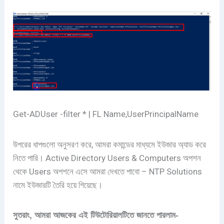
Get-ADUser -filter * | FL Name,UserPrincipalName
উপরের ধাপগুলো অনুসরণ করে, আমরা কমান্ডের মাধ্যমে ইউজার অ্যাড করে
নিতে পারি। Active Directory Users & Computers অপশন
থেকে Users অপশনে এসে আমরা দেখতে পাবো – NTP Solutions
নামে ইউজারটি তৈরি হয়ে গিয়েছে।
সুতরাং, আমরা আজকের এই টিউটোরিয়ালটিতে জানতে পারলাম-