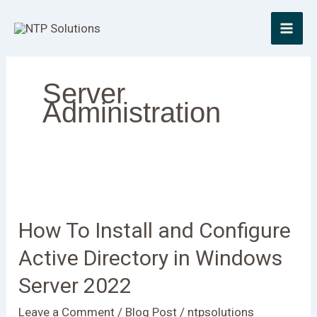
Skip
to
content
Server
Administration
How
To
How To Install and Configure
Install
and
Active Directory in Windows
Configure
Server 2022
Active
Directory
Leave a Comment
/
Blog Post
/
ntpsolutions