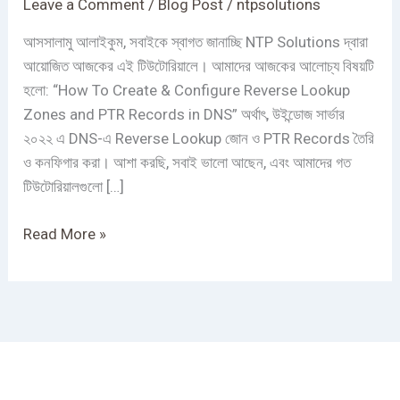
Leave a Comment
/
Blog Post
/
ntpsolutions
&
PTR
আসসালামু আলাইকুম, সবাইকে স্বাগত জানাচ্ছি NTP Solutions দ্বারা
in
আয়োজিত আজকের এই টিউটোরিয়ালে। আমাদের আজকের আলোচ্য বিষয়টি
DNS
হলো: “How To Create & Configure Reverse Lookup
|
Zones and PTR Records in DNS” অর্থাৎ, উইন্ডোজ সার্ভার
Reverse
২০২২ এ DNS-এ Reverse Lookup জোন ও PTR Records তৈরি
Lookup
ও কনফিগার করা। আশা করছি, সবাই ভালো আছেন, এবং আমাদের গত
Zone
টিউটোরিয়ালগুলো […]
Read More »