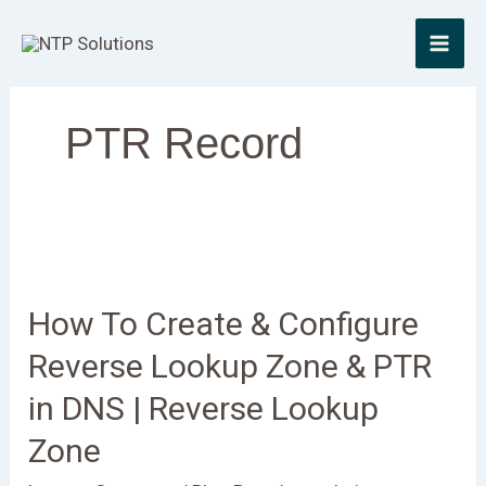
Skip
to
content
PTR Record
How
To
How To Create & Configure
Create
&
Reverse Lookup Zone & PTR
Configure
in DNS | Reverse Lookup
Reverse
Lookup
Zone
Zone