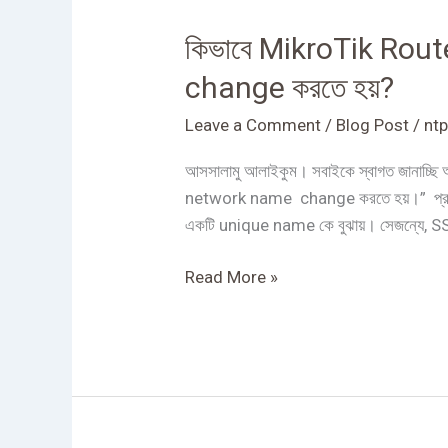
MikroTik
কিভাবে MikroTik Rout
Router
এ
change করতে হয়?
Winbox-
এর
Leave a Comment
/
Blog Post
/
ntp
মাধ্যমে
আসসালামু আলাইকুম। সবাইকে স্বাগত জানাচ্ছি
SSID
network name change করতে হয়।” প্রথমে জ
অর্থাৎ
একটি unique name কে বুঝায়। সেজন্যে,
Wi-
Fi
Read More »
network
name
change
করতে
হয়?