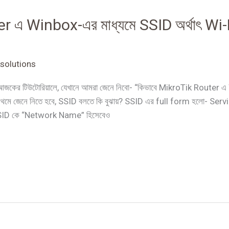
er এ Winbox-এর মাধ্যমে SSID অর্থাৎ 
solutions
 আজকের টিউটোরিয়ালে, যেখানে আমরা জেনে নিবো- “কিভাবে MikroTik Router এ
েনে নিতে হবে, SSID বলতে কি বুঝায়? SSID এর full form হলো- Service 
 SSID কে “Network Name” হিসেবেও