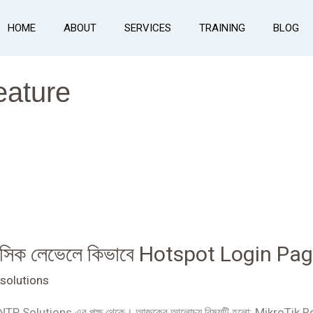
HOME
ABOUT
SERVICES
TRAINING
BLOG
eature
সিক লেভেলে কিভাবে Hotspot Login Pag
solutions
ছি, NTP Solutions এর পক্ষ থেকে। আজকের আলোচ্য বিষয়টি হলো: MikroTik 