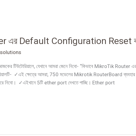
er এর Default Configuration Reset ক
solutions
ি আজকের টিউটোরিয়ালে, যেখানে আমরা জেনে নিবো- “কিভাবে MikroTik Rout
উটোরিয়ালটি- ✓এই ক্ষেত্রে আমরা, 750 মডেলের Mikrotik RouterBoard ব্
ে নিবো। ✓এইখানে 5টি ether port দেখতে পাচ্ছি। Ether port