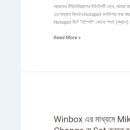
করা
আজকের টিউটোরিয়ালের টাইটেলটি দেখে, আমরা য
হয়?
এর মাধ্যমে কিভাবে hotspot কনফিগার করা যায়
Hotspot কি? “হটস্পট” কোনো স্পটে (স্থানে) 
Read More »
Winbox
এর
Winbox এর মাধ্যমে M
মাধ্যমে
MikroTik