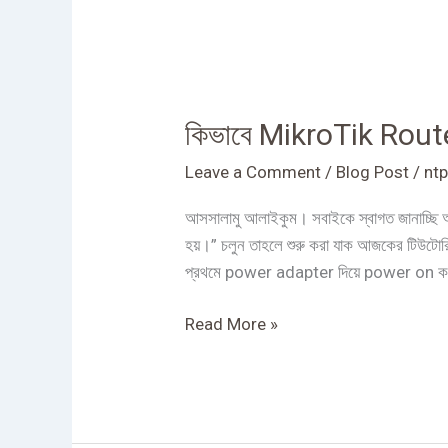
কিভাবে
MikroTik
কিভাবে MikroTik Rout
Router
এর
Leave a Comment
/
Blog Post
/
ntp
Default
Configuration
আসসালামু আলাইকুম। সবাইকে স্বাগত জানাচ্ছ
Reset
হয়।” চলুন তাহলে শুরু করা যাক আজকের টি
করতে
প্রথমে power adapter দিয়ে power on কর
হয়?
Read More »