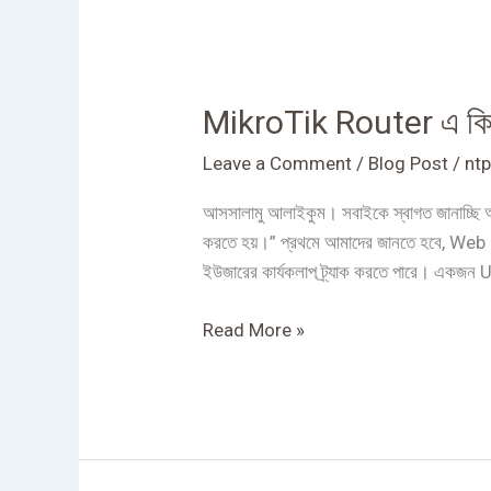
MikroTik
Router
MikroTik Router এ কি
এ
কিভাবে
Leave a Comment
/
Blog Post
/
ntp
Web
proxy
আসসালামু আলাইকুম। সবাইকে স্বাগত জানাচ্
server
করতে হয়।” প্রথমে আমাদের জানতে হবে, Web P
configuration
ইউজারের কার্যকলাপ ট্র্যাক করতে পারে। একজন 
করতে
হয়?
Read More »