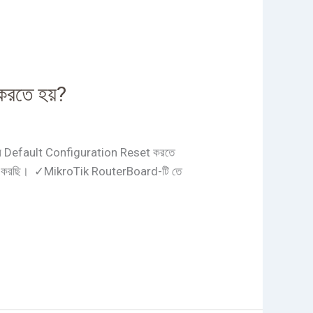
রতে হয়?
er এর Default Configuration Reset করতে
যবহার করছি। ✓MikroTik RouterBoard-টি তে