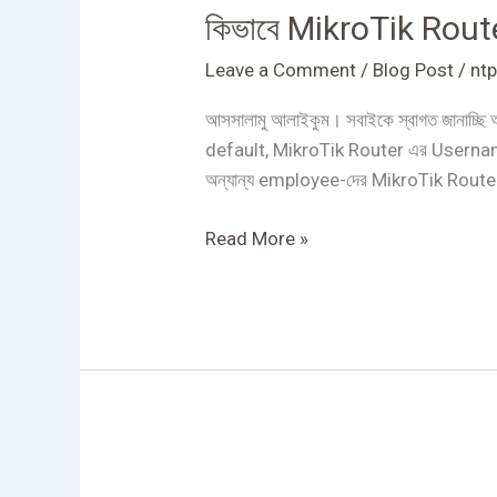
কিভাবে MikroTik Rout
Router-
এ
Leave a Comment
/
Blog Post
/
ntp
Login
User
আসসালামু আলাইকুম। সবাইকে স্বাগত জানাচ্
Create
default, MikroTik Router এর Username 
করতে
অন্যান্য employee-দের MikroTik Router এ
হয়?
Read More »
কিভাবে