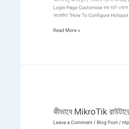
Hotspot
Login Page Customise করা হয়? এখনো যারা 
Login
আয়োজিত “How To Configure Hotspot i
Page
Customise
Read More »
করা
হয়?
কীভাবে
MikroTik
কীভাবে MikroTik রাউটা
রাউটারে
hotspot
Leave a Comment
/
Blog Post
/
ntp
কনফিগার