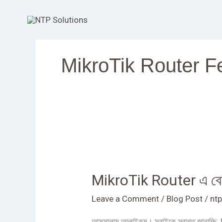
Skip
to
content
MikroTik Router F
MikroTik
Router
MikroTik Router এ বে
এ
বেসিক
Leave a Comment
/
Blog Post
/
ntp
লেভেলে
কিভাবে
আসসালামু আলাইকুম। সবাইকে স্বাগত জানাচ্