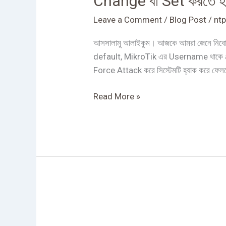
Change বা Set করতে হ
Router
এর
Leave a Comment
/
Blog Post
/
ntp
Username
আসসালামু আলাইকুম। আজকে আমরা জেনে নিব
এবং
default, MikroTik এর Username থাকে adm
Password
Force Attack করে সিস্টেমটি হ্যাক করে ফেলতে 
কিভাবে
Change
Read More »
বা
Set
করতে
হয়?
কিভাবে
MikroTik