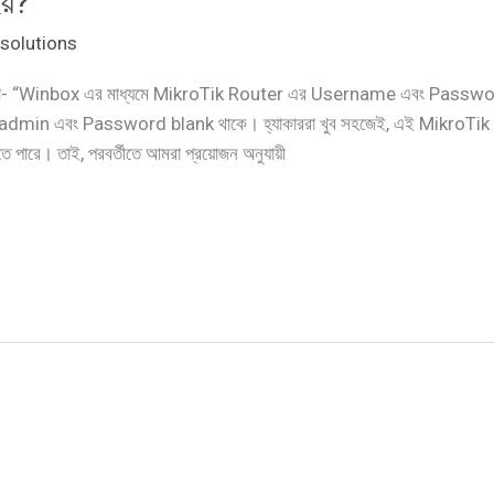
য়?
solutions
ো- “Winbox এর মাধ্যমে MikroTik Router এর Username এবং Passwor
in এবং Password blank থাকে। হ্যাকাররা খুব সহজেই, এই MikroTik এর অ
পারে। তাই, পরবর্তীতে আমরা প্রয়োজন অনুযায়ী