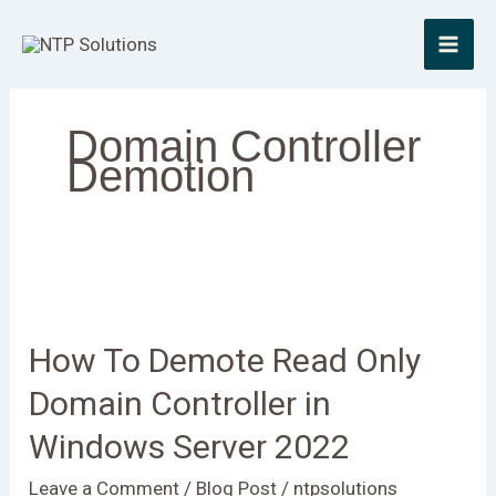
Skip
to
content
Domain Controller
Demotion
How
To
How To Demote Read Only
Demote
Read
Domain Controller in
Only
Windows Server 2022
Domain
Controller
Leave a Comment
/
Blog Post
/
ntpsolutions