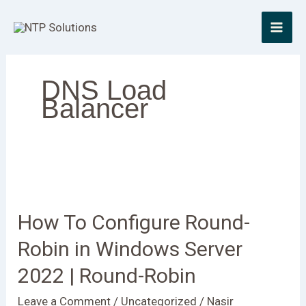
Skip
to
content
DNS Load
Balancer
How
To
How To Configure Round-
Configure
Round-
Robin in Windows Server
Robin
2022 | Round-Robin
in
Windows
Leave a Comment
/
Uncategorized
/
Nasir