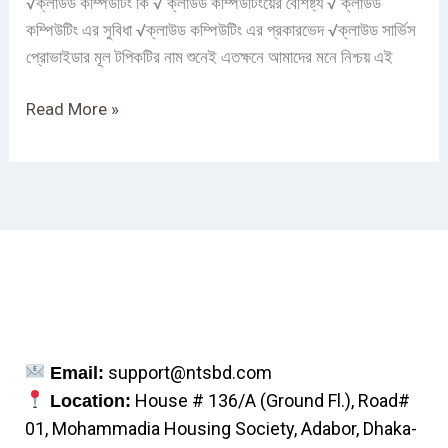
√ক্লাউড কম্পিউটিং কি √ ক্লাউড কম্পিউটিংয়ের বৈশিষ্ট্য √ ক্লাউড
কম্পিউটিং এর সুবিধা √ক্লাউড কম্পিউটিং এর প্রকারভেদ √ক্লাউড সার্ভিস
প্রোভাইডার মূল টপিকটির নাম শুনেই এতক্ষনে আমাদের মনে নিশ্চয় এই
Read More »
support@ntsbd.com
Email:
House # 136/A (Ground Fl.), Road#
Location:
01, Mohammadia Housing Society, Adabor, Dhaka-